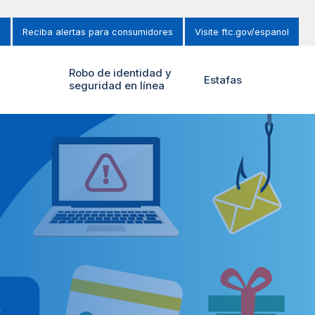
s
Reciba alertas para consumidores
Visite ftc.gov/espanol
y
Robo de identidad y
Estafas
seguridad en línea