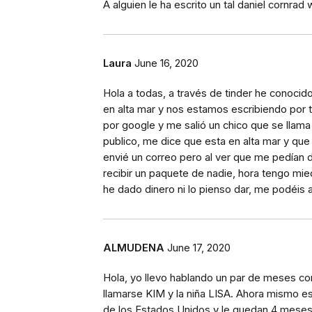
A alguien le ha escrito un tal daniel cornrad
Laura
June 16, 2020
Hola a todas, a través de tinder he conocido
en alta mar y nos estamos escribiendo por
por google y me salió un chico que se llama 
publico, me dice que esta en alta mar y que
envié un correo pero al ver que me pedían 
recibir un paquete de nadie, hora tengo mi
he dado dinero ni lo pienso dar, me podéis 
ALMUDENA
June 17, 2020
Hola, yo llevo hablando un par de meses con 
llamarse KIM y la niña LISA. Ahora mismo es
de los Estados Unidos y le quedan 4 meses