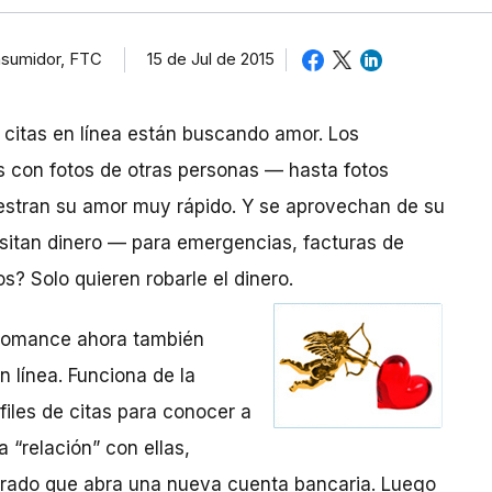
nsumidor, FTC
15 de Jul de 2015
 citas en línea están buscando amor. Los
os con fotos de otras personas — hasta fotos
uestran su amor muy rápido. Y se aprovechan de su
itan dinero — para emergencias, facturas de
os? Solo quieren robarle el dinero.
l romance ahora también
n línea. Funciona de la
iles de citas para conocer a
 “relación” con ellas,
orado que abra una nueva cuenta bancaria. Luego