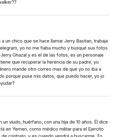
 walker??
 a un chico que se hace llamar Jerry Bastian, trabaja
 telegram, yo no me fiaba mucho y busqué sus fotos
Jerry Ghazal y es el de las fotos, es un personaje
 tiene que recuperar la herencia de su padre, yo
dinero mande otro correo mas de que yo no iba a
edo porque puse mis datos, que puedo hacer, yo jo
ayudar?
un viudo, huérfano, con una hija de 10 años. Él dice
tá en Yemen, como médico militar para el Ejercito
 de contrato, y es cuando vendrá a buscarme. Es