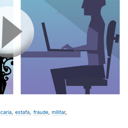
caria
estafa
fraude
militar