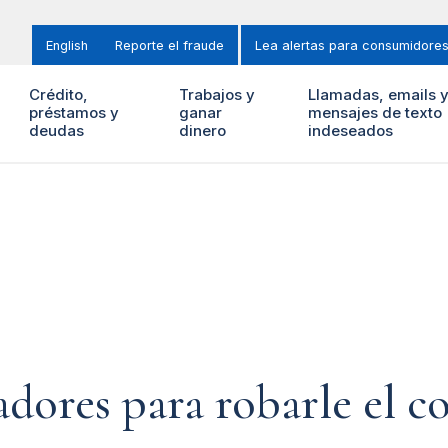
English
Reporte el fraude
Lea alertas para consumidore
Crédito,
Trabajos y
Llamadas, emails 
préstamos y
ganar
mensajes de texto
deudas
dinero
indeseados
adores para robarle el c