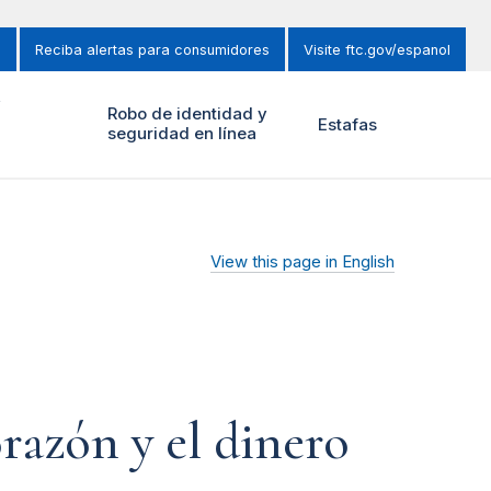
s
Reciba alertas para consumidores
Visite ftc.gov/espanol
y
Robo de identidad y
Estafas
seguridad en línea
View this page in English
orazón y el dinero