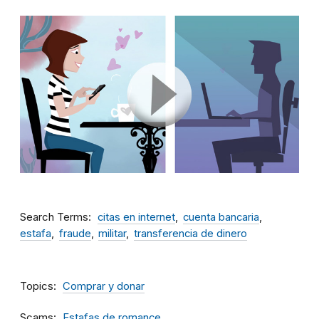
Search Terms
citas en internet
cuenta bancaria
estafa
fraude
militar
transferencia de dinero
Topics
Comprar y donar
Scams
Estafas de romance