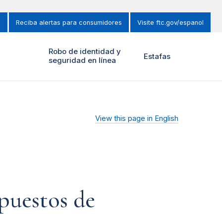
s
Reciba alertas para consumidores
Visite ftc.gov/espanol
y
Robo de identidad y
Estafas
seguridad en línea
View this page in English
mpuestos de