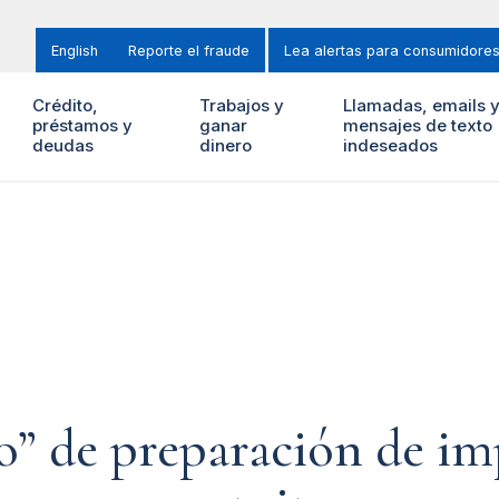
English
Reporte el fraude
Lea alertas para consumidore
Crédito,
Trabajos y
Llamadas, emails 
préstamos y
ganar
mensajes de texto
deudas
dinero
indeseados
to” de preparación de i