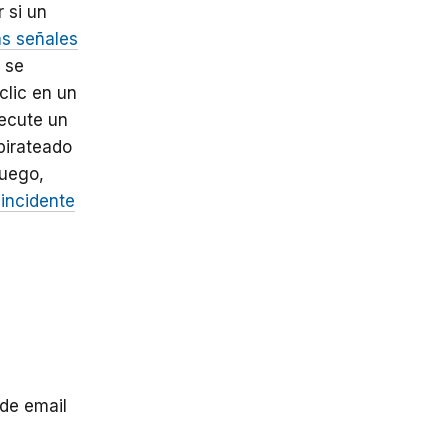
r si un
s señales
 se
clic en un
jecute un
pirateado
Luego,
 incidente
 de email