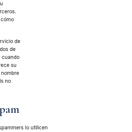
su
rceros.
r cómo
rvicio de
ados de
n cuando
rece su
l nombre
ls no
 spam
spammers lo utilicen