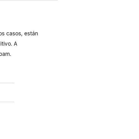
los casos, están
tivo. A
spam.