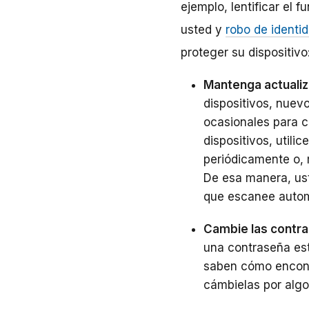
ejemplo, lentificar el 
usted y
robo de identi
proteger su dispositivo
Mantenga actualiza
dispositivos, nuev
ocasionales para co
dispositivos, utilic
periódicamente o, 
De esa manera, ust
que escanee automá
Cambie las contr
una contraseña est
saben cómo encont
cámbielas por alg