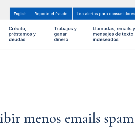
English
Reporte el fraude
Lea alertas para consumidore
Crédito,
Trabajos y
Llamadas, emails 
préstamos y
ganar
mensajes de texto
deudas
dinero
indeseados
ibir menos emails spam