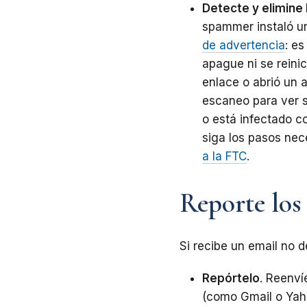
Detecte y elimine
spammer instaló un
de advertencia
: e
apague ni se reinic
enlace o abrió un 
escaneo para ver si
o está infectado c
siga los pasos nec
a la FTC
.
Reporte los
Si recibe un email no 
Repórtelo
. Reenví
(como Gmail o Yah