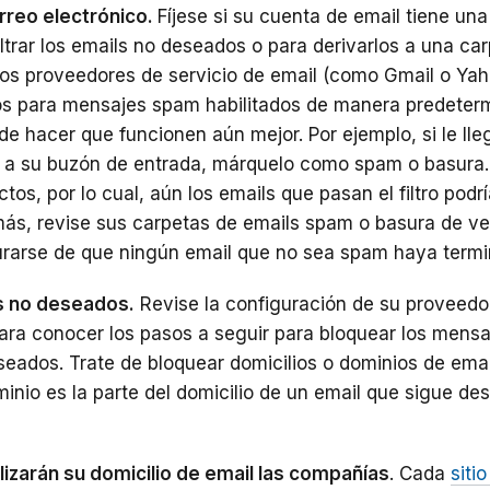
orreo electrónico.
Fíjese si su cuenta de email tiene una
ltrar los emails no deseados o para derivarlos a una ca
ios proveedores de servicio de email (como Gmail o Yah
ros para mensajes spam habilitados de manera predeter
e hacer que funcionen aún mejor. Por ejemplo, si le lle
m a su buzón de entrada, márquelo como spam o basura.
ectos, por lo cual, aún los emails que pasan el filtro podr
ás, revise sus carpetas de emails spam o basura de ve
arse de que ningún email que no sea spam haya termin
s no deseados.
Revise la configuración de su proveedo
para conocer los pasos a seguir para bloquear los mensa
seados. Trate de bloquear domicilios o dominios de emai
minio es la parte del domicilio de un email que sigue de
izarán su domicilio de email las compañías
. Cada
siti