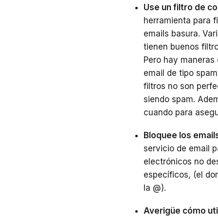
Use un filtro de c
herramienta para fi
emails basura. Var
tienen buenos filt
Pero hay maneras d
email de tipo spa
filtros no son perf
siendo spam. Adem
cuando para asegur
Bloquee los email
servicio de email 
electrónicos no de
específicos, (el do
la @).
Averigüe cómo util