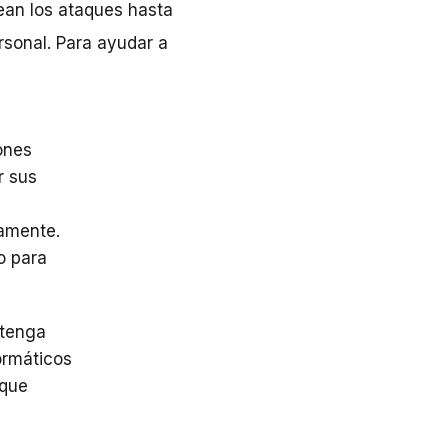
rean los ataques hasta
rsonal. Para ayudar a
ones
r sus
camente.
o para
 tenga
ormáticos
 que