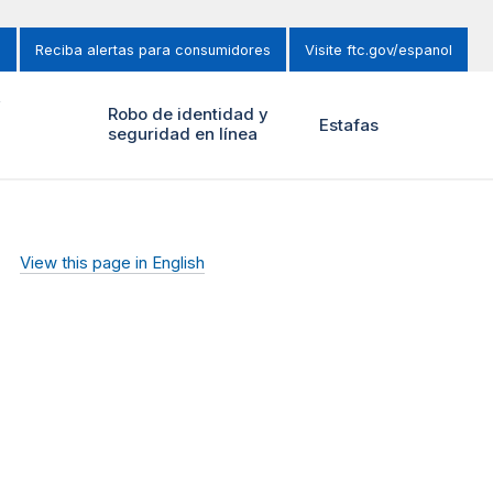
s
Reciba alertas para consumidores
Visite ftc.gov/espanol
y
Robo de identidad y
Estafas
seguridad en línea
View this page in English