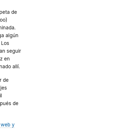
rpeta de
oo)
minada.
ga algún
 Los
ían seguir
z en
ado allí.
r de
jes
l
spués de
o web y