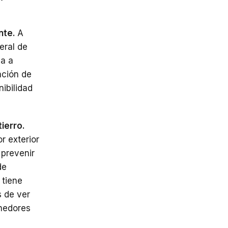
ente.
A
eral de
na a
ación de
ibilidad
ierro.
r exterior
 prevenir
de
 tiene
s de ver
enedores