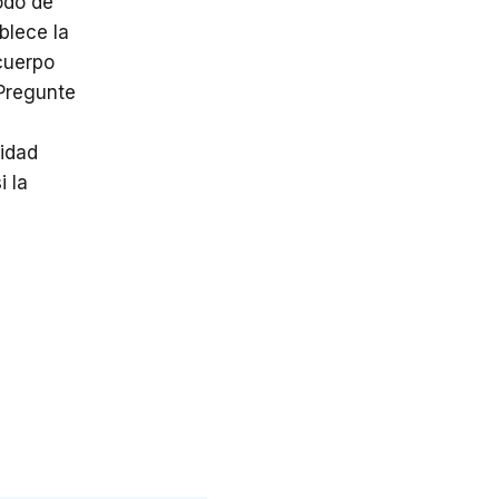
odo de
blece la
cuerpo
 Pregunte
sidad
i la