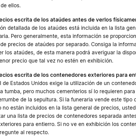
de ellos.
recios escrita de los ataúdes antes de verlos físicam
ón detallada de los ataúdes está incluida en la lista gen
raria. Pero generalmente, esta información se proporcio
a de precios de ataúdes por separado. Consiga la inform
er los ataúdes, de esta manera podrá averiguar la dispon
nor precio que tal vez no estén en exhibición.
recios escrita de los contenedores exteriores para ent
l de Estados Unidos exige la utilización de un contenedo
na tumba, pero muchos cementerios sí lo requieren para
rrumbe de la sepultura. Si la funeraria vende este tipo 
no están incluidos en la lista general de precios, usted
ar una lista de precios de contenedores separada ante
xteriores para entierro. Si no ve en exhibición los cont
egunte al respecto.