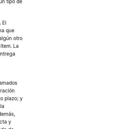
ún tipo de
.
El
rna que
algún otro
ítem. La
entrega
lsamados
eración
o plazo; y
la
Además,
cta y