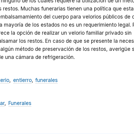
 ninguno de los cuales requiere la utilización de un mét
s restos. Muchas funerarias tienen una política que esta
embalsamamiento del cuerpo para velorios públicos de 
la mayoría de los estados no es un requerimiento legal.
frece la opción de realizar un velorio familiar privado sin
samar los restos. En caso de que se presente la nece
r algún método de preservación de los restos, averigüe s
de una cámara de refrigeración.
erio
entierro
funerales
ar
Funerales