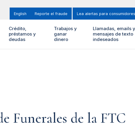
English
Reporte el fraude
Lea alertas para consumidore
Crédito,
Trabajos y
Llamadas, emails 
préstamos y
ganar
mensajes de texto
deudas
dinero
indeseados
de Funerales de la FTC