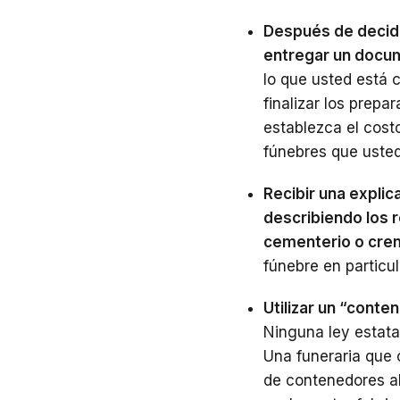
Después de decidi
entregar un docu
lo que usted está
finalizar los prep
establezca el costo
fúnebres que uste
Recibir una explic
describiendo los r
cementerio o cre
fúnebre en particul
Utilizar un “conte
Ninguna ley estatal
Una funeraria que 
de contenedores al