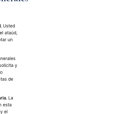
l.
Usted
el ataúd,
tar un
unerales
olicita y
no
stas de
aria.
La
n esta
y el