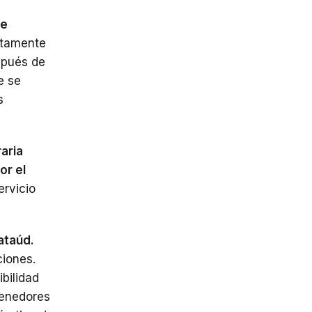
ue
ctamente
spués de
e se
s
aria
or el
ervicio
ataúd.
ciones.
bilidad
tenedores