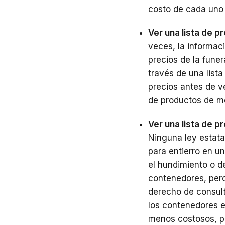
costo de cada uno 
Ver una lista de p
veces, la informaci
precios de la fune
través de una list
precios antes de v
de productos de me
Ver una lista de p
Ninguna ley estata
para entierro en u
el hundimiento o de
contenedores, pero 
derecho de consult
los contenedores e
menos costosos, pr