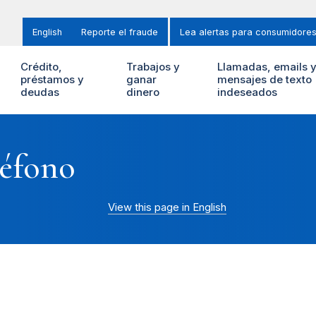
English
Reporte el fraude
Lea alertas para consumidore
Crédito,
Trabajos y
Llamadas, emails 
préstamos y
ganar
mensajes de texto
deudas
dinero
indeseados
léfono
View this page in English