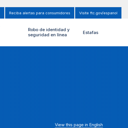
s
Reciba alertas para consumidores
Visite ftc.gov/espanol
y
Robo de identidad y
Estafas
seguridad en línea
View this page in English