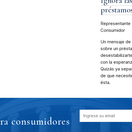
Ignora la
préstamos
Representante 
Consumidor
Un mensaje de 
sobre un prést
desestabilizart
con la esperan
Quizás ya sepa
de que necesit
ésta.
ara consumidores