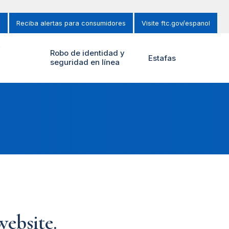
s
Reciba alertas para consumidores
Visite ftc.gov/espanol
y
Robo de identidad y
Estafas
seguridad en línea
ebsite.