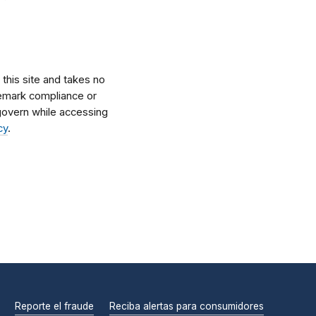
his site and takes no
ademark compliance or
l govern while accessing
cy
.
Reporte el fraude
Reciba alertas para consumidores