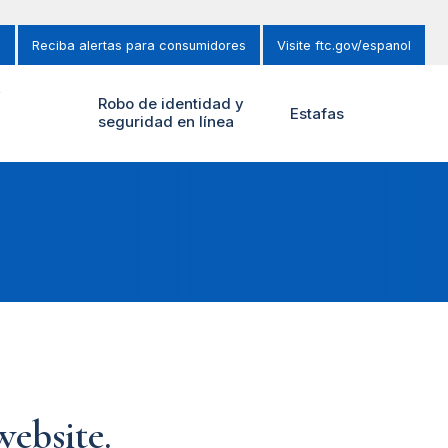
s
Reciba alertas para consumidores
Visite ftc.gov/espanol
y
Robo de identidad y
Estafas
seguridad en línea
ebsite.