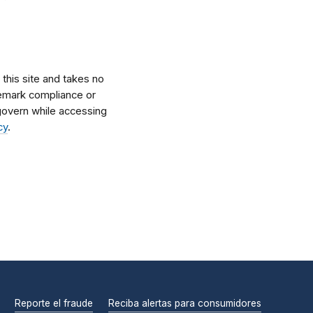
his site and takes no
ademark compliance or
l govern while accessing
cy
.
Reporte el fraude
Reciba alertas para consumidores