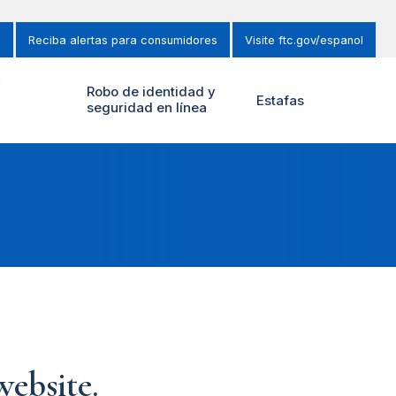
s
Reciba alertas para consumidores
Visite ftc.gov/espanol
y
Robo de identidad y
Estafas
seguridad en línea
ebsite.