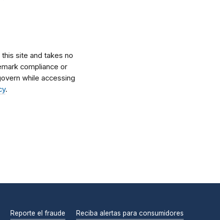
his site and takes no
ademark compliance or
l govern while accessing
cy
.
Reporte el fraude
Reciba alertas para consumidores