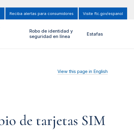
s
Reciba alertas para consumidores
Visite ftc.gov/espanol
y
Robo de identidad y
Estafas
seguridad en línea
View this page in English
bio de tarjetas SIM