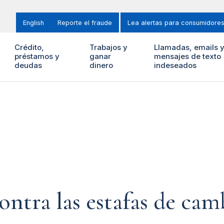
English
Reporte el fraude
Lea alertas para consumidore
Crédito,
Trabajos y
Llamadas, emails 
préstamos y
ganar
mensajes de texto
deudas
dinero
indeseados
ntra las estafas de cam