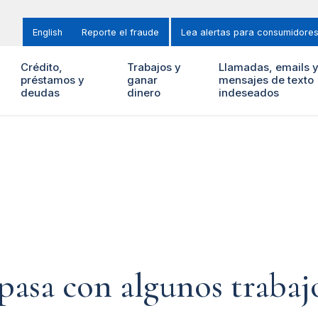
English
Reporte el fraude
Lea alertas para consumidore
Crédito,
Trabajos y
Llamadas, emails 
préstamos y
ganar
mensajes de texto
deudas
dinero
indeseados
 pasa con algunos traba