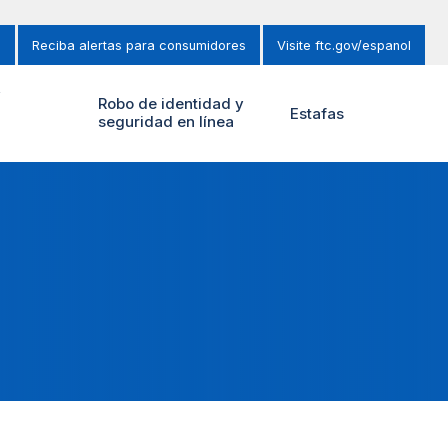
s
Reciba alertas para consumidores
Visite ftc.gov/espanol
y
Robo de identidad y
Estafas
seguridad en línea