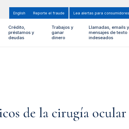
English
Reporte el fraude
Lea alertas para consumidore
Crédito,
Trabajos y
Llamadas, emails 
préstamos y
ganar
mensajes de texto
deudas
dinero
indeseados
icos de la cirugía ocula