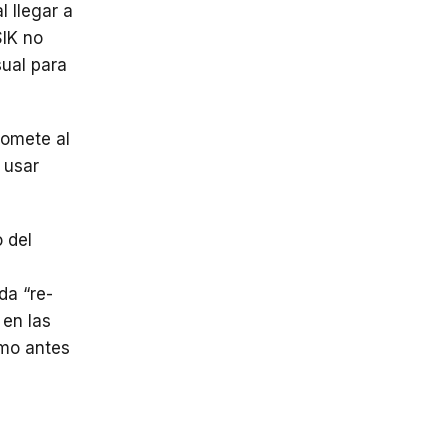
l llegar a
SIK no
sual para
somete al
 usar
 del
da “re-
 en las
smo antes