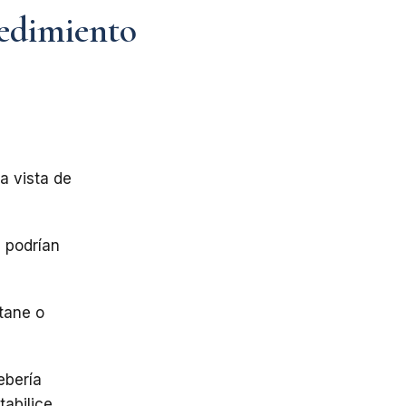
cedimiento
a vista de
 podrían
tane o
ebería
abilice.