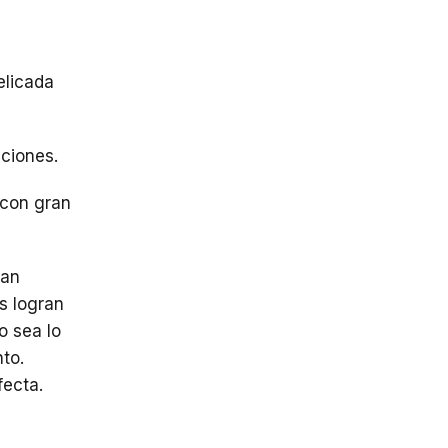
elicada
aciones.
 con gran
can
s logran
o sea lo
to.
fecta.