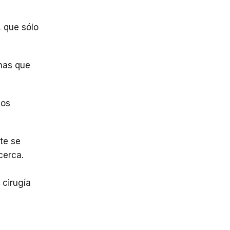
, que sólo
onas que
los
te se
cerca.
 cirugía