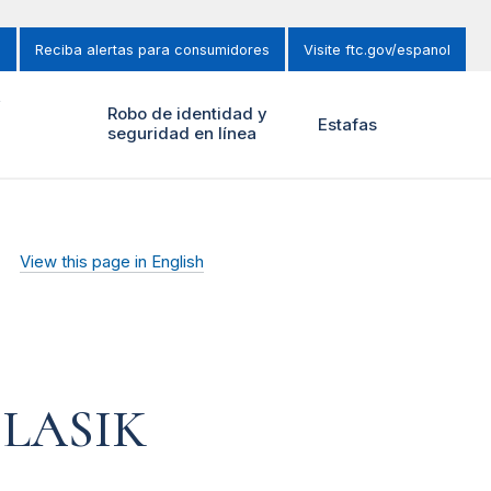
s
Reciba alertas para consumidores
Visite ftc.gov/espanol
y
Robo de identidad y
Estafas
seguridad en línea
View this page in English
r LASIK