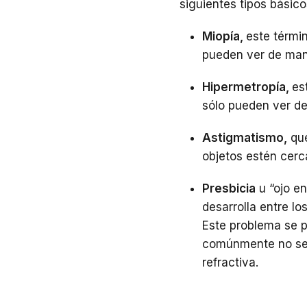
siguientes tipos básico
Miopía,
este términ
pueden ver de mane
Hipermetropía,
es
sólo pueden ver de 
Astigmatismo,
que
objetos estén cerca
Presbicia
u “ojo en
desarrolla entre lo
Este problema se p
comúnmente no se p
refractiva.