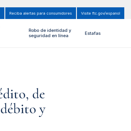
s
Reciba alertas para consumidores
Visite ftc.gov/espanol
y
Robo de identidad y
Estafas
seguridad en línea
édito, de
 débito y