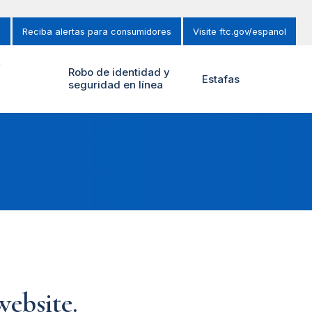
s
Reciba alertas para consumidores
Visite ftc.gov/espanol
y
Robo de identidad y
Estafas
seguridad en línea
ebsite.