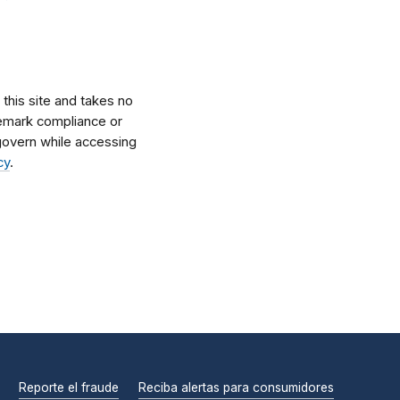
his site and takes no
ademark compliance or
l govern while accessing
cy
.
Reporte el fraude
Reciba alertas para consumidores