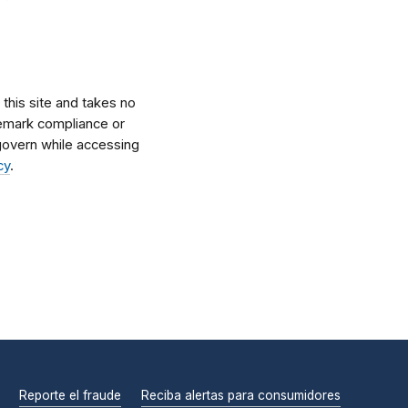
his site and takes no
ademark compliance or
l govern while accessing
cy
.
Reporte el fraude
Reciba alertas para consumidores