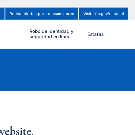
s
Reciba alertas para consumidores
Visite ftc.gov/espanol
y
Robo de identidad y
Estafas
seguridad en línea
ebsite.