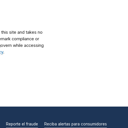
his site and takes no
ademark compliance or
l govern while accessing
cy
.
Reporte el fraude
Reciba alertas para consumidores