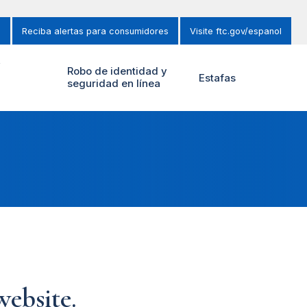
s
Reciba alertas para consumidores
Visite ftc.gov/espanol
y
Robo de identidad y
Estafas
seguridad en línea
ebsite.