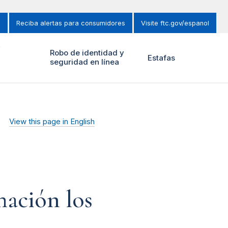
s
Reciba alertas para consumidores
Visite ftc.gov/espanol
y
Robo de identidad y
Estafas
seguridad en línea
View this page in English
mación los