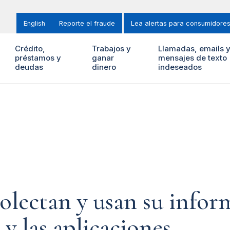
English
Reporte el fraude
Lea alertas para consumidore
Crédito,
Trabajos y
Llamadas, emails 
préstamos y
ganar
mensajes de texto
deudas
dinero
indeseados
lectan y usan su infor
 y las aplicaciones