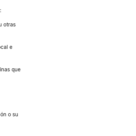
:
u otras
ocal e
ginas que
ión o su