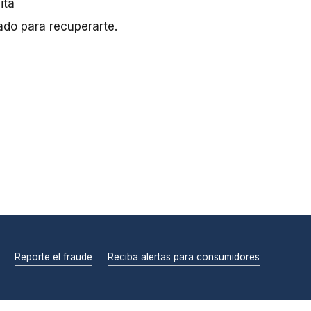
ita
ado para recuperarte.
Reporte el fraude
Reciba alertas para consumidores