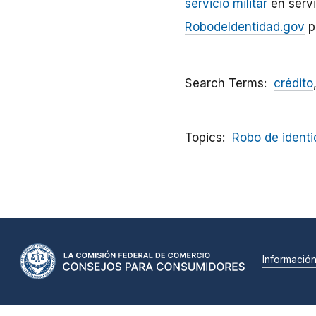
servicio militar
en servi
RobodeIdentidad.gov
p
Search Terms
crédito
Topics
Robo de identi
Informació