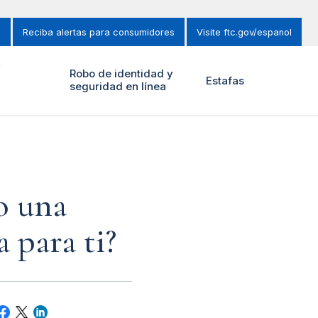
s
Reciba alertas para consumidores
Visite ftc.gov/espanol
y
Robo de identidad y
Estafas
seguridad en línea
o una
a para ti?