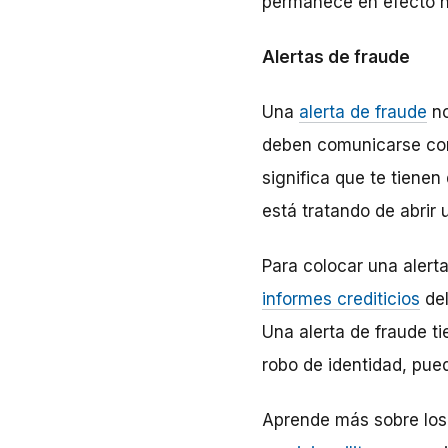
permanece en efecto ha
Alertas de fraude
Una
alerta de fraude
no
deben comunicarse con
significa que te tiene
está tratando de abrir
Para colocar una alert
informes crediticios
del
Una alerta de fraude t
robo de identidad, pu
Aprende más sobre lo