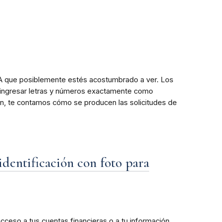
HA que posiblemente estés acostumbrado a ver. Los
 ingresar letras y números exactamente como
ón, te contamos cómo se producen las solicitudes de
dentificación con foto para
ceso a tus cuentas financieras o a tu información