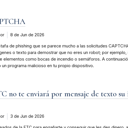
CAPTCHA
dor
8 de Jun de 2026
stafa de phishing que se parece mucho a las solicitudes CAPTC
enes o texto para demostrar que no eres un robot; por ejemplo,
s de elementos como bocas de incendio o semáforos. A continuaci
un programa malicioso en tu propio dispositivo.
 no te enviará por mensaje de texto su i
dor
3 de Jun de 2026
dos de la FTC para engañarte y conseguir que les des dinero, ac