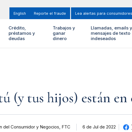
English
Reporte el fraude
Lea alertas para consumidore
Crédito,
Trabajos y
Llamadas, emails 
préstamos y
ganar
mensajes de texto
deudas
dinero
indeseados
 (y tus hijos) están en 
ión del Consumidor y Negocios, FTC
6 de Jul de 2022