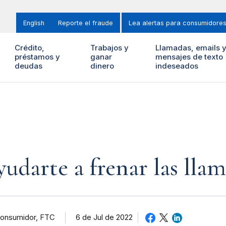
English
Reporte el fraude
Lea alertas para consumidore
Crédito,
Trabajos y
Llamadas, emails 
préstamos y
ganar
mensajes de texto
deudas
dinero
indeseados
ayudarte a frenar las ll
 Consumidor, FTC
6 de Jul de 2022