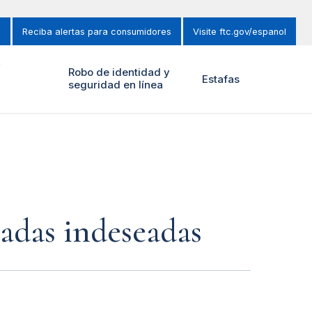
s
Reciba alertas para consumidores
Visite ftc.gov/espanol
y
Robo de identidad y
Estafas
seguridad en línea
amadas indeseadas