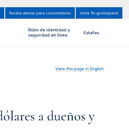
s
Reciba alertas para consumidores
Visite ftc.gov/espanol
y
Robo de identidad y
Estafas
seguridad en línea
View this page in English
dólares a dueños y