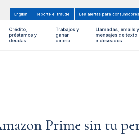
English
Reporte el fraude
Lea alertas para consumidore
Crédito,
Trabajos y
Llamadas, emails 
préstamos y
ganar
mensajes de texto
deudas
dinero
indeseados
Amazon Prime sin tu pe