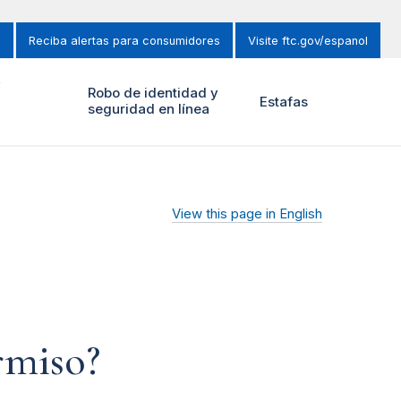
s
Reciba alertas para consumidores
Visite ftc.gov/espanol
y
Robo de identidad y
Estafas
seguridad en línea
View this page in English
rmiso?