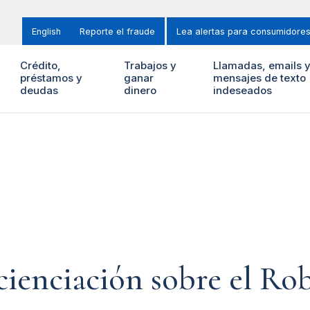
English
Reporte el fraude
Lea alertas para consumidore
Crédito,
Trabajos y
Llamadas, emails 
préstamos y
ganar
mensajes de texto
deudas
dinero
indeseados
ienciación sobre el Rob