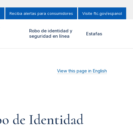
s
Reciba alertas para consumidores
Visite ftc.gov/espanol
y
Robo de identidad y
Estafas
seguridad en línea
View this page in English
o de Identidad