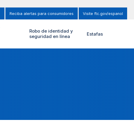
s
Reciba alertas para consumidores
Visite ftc.gov/espanol
y
Robo de identidad y
Estafas
seguridad en línea