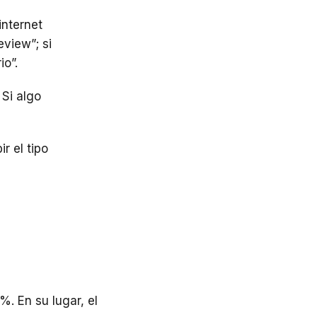
nternet
view”; si
o”.
 Si algo
r el tipo
%. En su lugar, el