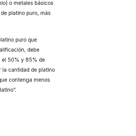
smio) o metales básicos
 de platino puro, más
platino puro que
alificación, debe
re el 50% y 85% de
 la cantidad de platino
no que contenga menos
atino”.