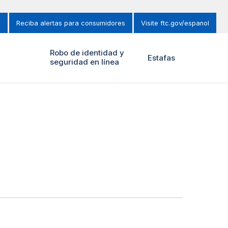
s
Reciba alertas para consumidores
Visite ftc.gov/espanol
y
Robo de identidad y
Estafas
seguridad en línea