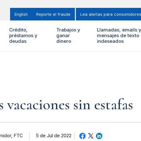
English
Reporte el fraude
Lea alertas para consumidore
Crédito,
Trabajos y
Llamadas, emails 
préstamos y
ganar
mensajes de texto
deudas
dinero
indeseados
 vacaciones sin estafas
umidor, FTC
5 de Jul de 2022