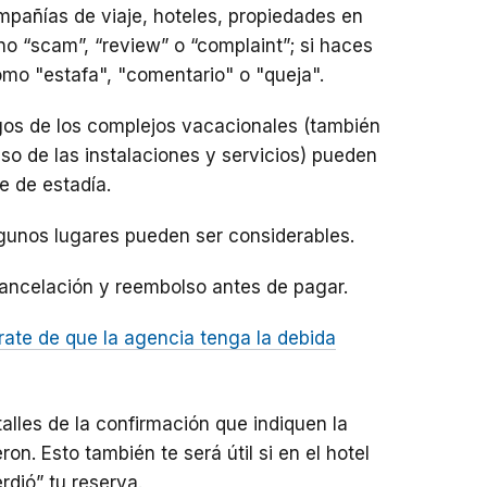
mpañías de viaje, hoteles, propiedades en
no “scam”, “review” o “complaint”; si haces
mo "estafa", "comentario" o "queja".
rgos de los complejos vacacionales (también
o de las instalaciones y servicios) pueden
 de estadía.
gunos lugares pueden ser considerables.
cancelación y reembolso antes de pagar.
ate de que la agencia tenga la debida
talles de la confirmación que indiquen la
on. Esto también te será útil si en el hotel
rdió” tu reserva.