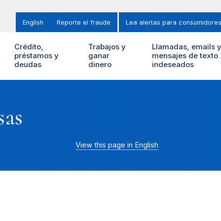
English
Reporte el fraude
Lea alertas para consumidore
Crédito,
Trabajos y
Llamadas, emails 
préstamos y
ganar
mensajes de texto
deudas
dinero
indeseados
sas
View this page in English