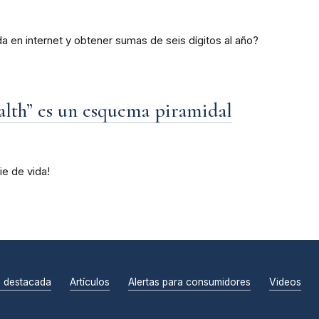
a en internet y obtener sumas de seis dígitos al año?
alth” es un esquema piramidal
e de vida!
n destacada
Artículos
Alertas para consumidores
Videos