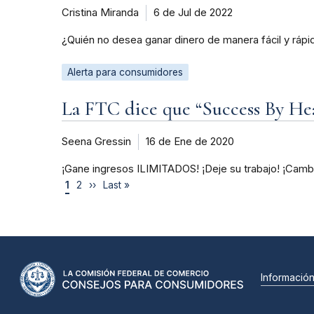
Cristina Miranda
6 de Jul de 2022
¿Quién no desea ganar dinero de manera fácil y rápid
Alerta para consumidores
La FTC dice que “Success By He
Seena Gressin
16 de Ene de 2020
¡Gane ingresos ILIMITADOS! ¡Deje su trabajo! ¡Cambi
1
2
››
Last »
Informació