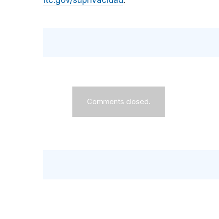
ftc.gov/suprivacidad
.
Comments closed.