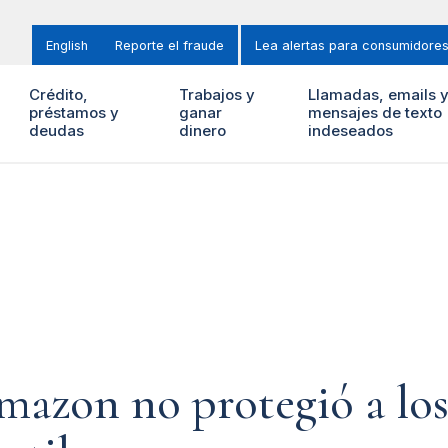
English
Reporte el fraude
Lea alertas para consumidore
Crédito,
Trabajos y
Llamadas, emails 
préstamos y
ganar
mensajes de texto
deudas
dinero
indeseados
azon no protegió a los