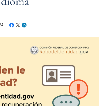
 idioma
24