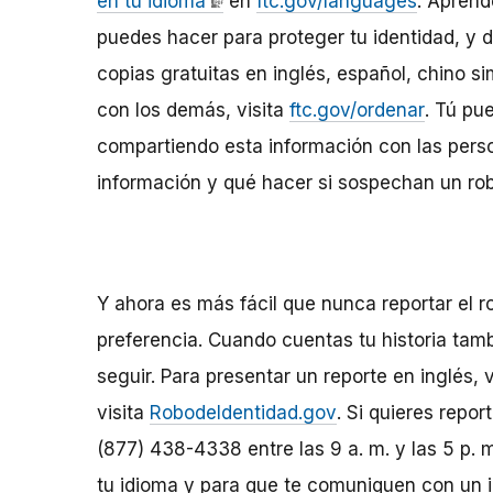
en tu idioma
en
ftc.gov/languages
. Aprend
puedes hacer para proteger tu identidad, y 
copias gratuitas en inglés, español, chino s
con los demás, visita
ftc.gov/ordenar
. Tú pu
compartiendo esta información con las pers
información y qué hacer si sospechan un rob
Y ahora es más fácil que nunca reportar el r
preferencia. Cuando cuentas tu historia tam
seguir.
Para presentar un reporte en inglés, v
visita
RobodeIdentidad.gov
.
Si quieres repor
(877) 438-4338 entre las 9 a. m. y las 5 p. 
tu idioma y para que te comuniquen con un i