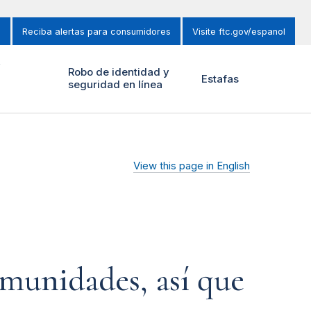
s
Reciba alertas para consumidores
Visite ftc.gov/espanol
y
Robo de identidad y
Estafas
seguridad en línea
View this page in English
omunidades, así que