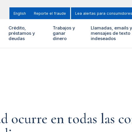
English
Reporte el fraude
Lea alertas para consumidore
Crédito,
Trabajos y
Llamadas, emails 
préstamos y
ganar
mensajes de texto
deudas
dinero
indeseados
ad ocurre en todas las c