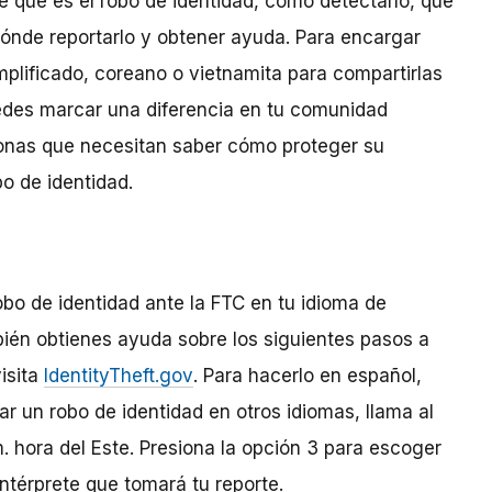
e qué es el robo de identidad, cómo detectarlo, qué
dónde reportarlo y obtener ayuda. Para encargar
implificado, coreano o vietnamita para compartirlas
edes marcar una diferencia en tu comunidad
onas que necesitan saber cómo proteger su
o de identidad.
obo de identidad ante la FTC en tu idioma de
bién obtienes ayuda sobre los siguientes pasos a
isita
IdentityTheft.gov
. Para hacerlo en español,
tar un robo de identidad en otros idiomas,
llama al
m. hora del Este. Presiona la opción 3 para escoger
ntérprete que tomará tu reporte.