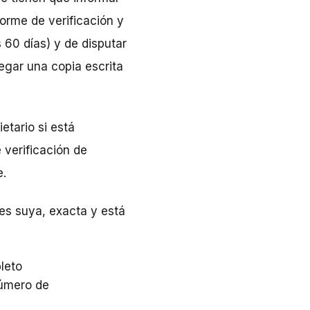
forme de verificación y
 60 días) y de disputar
egar una copia escrita
etario si está
 verificación de
e.
es suya, exacta y está
leto
número de