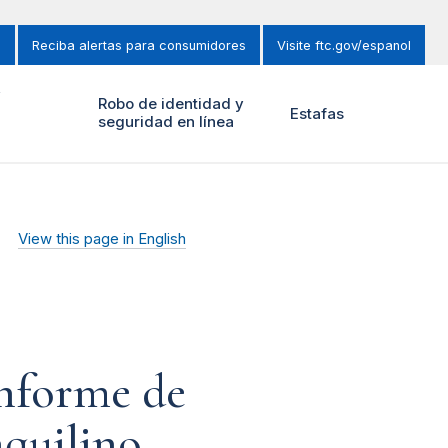
s
Reciba alertas para consumidores
Visite ftc.gov/espanol
y
Robo de identidad y
Estafas
seguridad en línea
View this page in English
informe de
nquilino