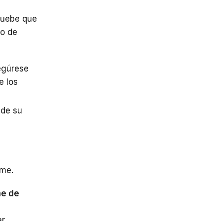
uebe que
no de
segúrese
e los
 de su
rme.
me de
ar