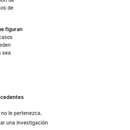
ños de
e figuran
casos
ueden
s sea
tecedentes
 no le pertenezca.
zar una investigación