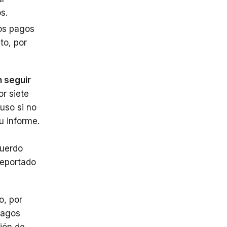
s.
los pagos
to, por
n seguir
or siete
luso si no
u informe.
cuerdo
reportado
o, por
pagos
ción de