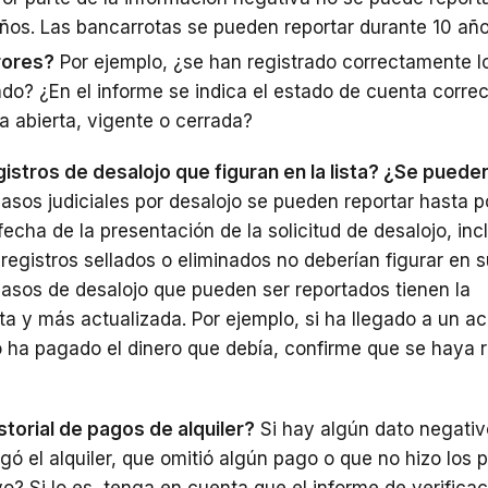
ños. Las bancarrotas se pueden reportar durante 10 año
rores?
Por ejemplo, ¿se han registrado correctamente 
do? ¿En el informe se indica el estado de cuenta correc
a abierta, vigente o cerrada?
istros de desalojo que figuran en la lista? ¿Se puede
asos judiciales por desalojo se pueden reportar hasta p
 fecha de la presentación de la solicitud de desalojo, inc
 registros sellados o eliminados no deberían figurar en s
asos de desalojo que pueden ser reportados tienen la
ta y más actualizada. Por ejemplo, si ha llegado a un a
 o ha pagado el dinero que debía, confirme que se haya 
storial de pagos de alquiler?
Si hay algún dato negativ
gó el alquiler, que omitió algún pago o que no hizo los 
o? Si lo es, tenga en cuenta que el informe de verifica