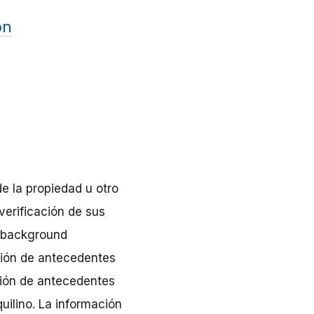
ón
de la propiedad u otro
erificación de sus
 "background
ción de antecedentes
ación de antecedentes
uilino. La información