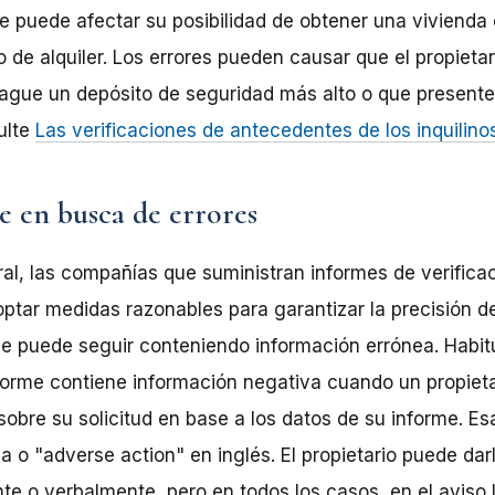
 puede afectar su posibilidad de obtener una vivienda e
 de alquiler. Los errores pueden causar que el propietar
e pague un depósito de seguridad más alto o que presente
ulte
Las verificaciones de antecedentes de los inquilin
e en busca de errores
ral, las compañías que suministran informes de verific
optar medidas razonables para garantizar la precisión d
me puede seguir conteniendo información errónea. Habi
forme contiene información negativa cuando un propieta
obre su solicitud en base a los datos de su informe. Esa
 o "adverse action" en inglés. El propietario puede dar
te o verbalmente, pero en todos los casos, en el aviso 