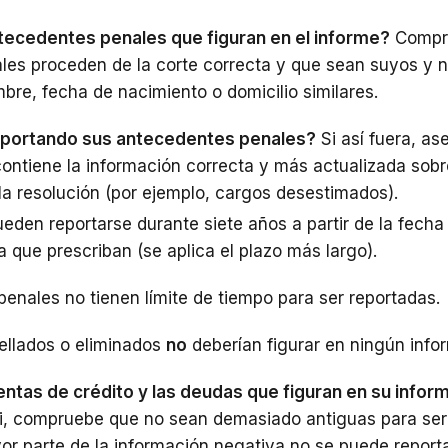
tecedentes penales que figuran en el informe?
Compr
iales proceden de la corte correcta y que sean suyos y 
bre, fecha de nacimiento o domicilio similares.
eportando sus antecedentes penales?
Si así fuera, a
contiene la información correcta y más actualizada sobr
 la resolución (por ejemplo, cargos desestimados).
ueden reportarse durante siete años a partir de la fecha
a que prescriban (se aplica el plazo más largo).
enales no tienen límite de tiempo para ser reportadas.
sellados o eliminados
no
deberían figurar en ningún info
entas de crédito y las deudas que figuran en su infor
i, compruebe que no sean demasiado antiguas para ser
or parte de la información negativa no se puede report