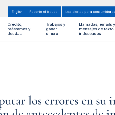
English
Reporte el fraude
Lea alertas para consumidore
Crédito,
Trabajos y
Llamadas, emails 
préstamos y
ganar
mensajes de texto
deudas
dinero
indeseados
utar los errores en su 
ión de antecedentes de i