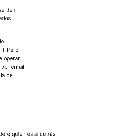
e de ir
arios
de
”). Pero
e operar
 por email
cia de
dere quién está detrás