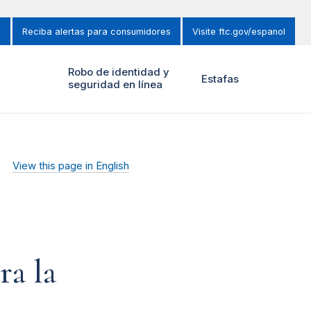
s
Reciba alertas para consumidores
Visite ftc.gov/espanol
y
Robo de identidad y
Estafas
seguridad en línea
View this page in English
ra la