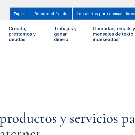
English
Reporte el fraude
Lea alertas para consumidore
Crédito,
Trabajos y
Llamadas, emails 
préstamos y
ganar
mensajes de texto
deudas
dinero
indeseados
roductos y servicios pa
internet