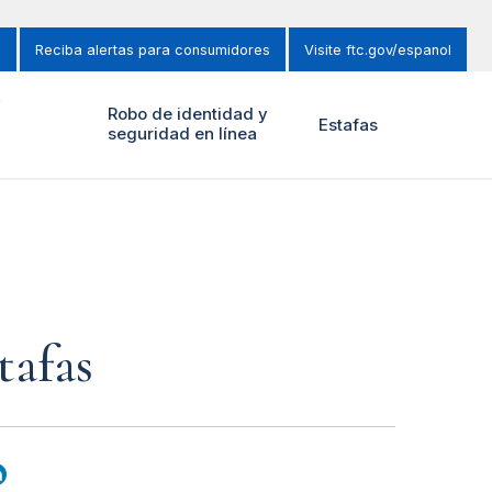
s
Reciba alertas para consumidores
Visite ftc.gov/espanol
y
Robo de identidad y
Estafas
seguridad en línea
tafas