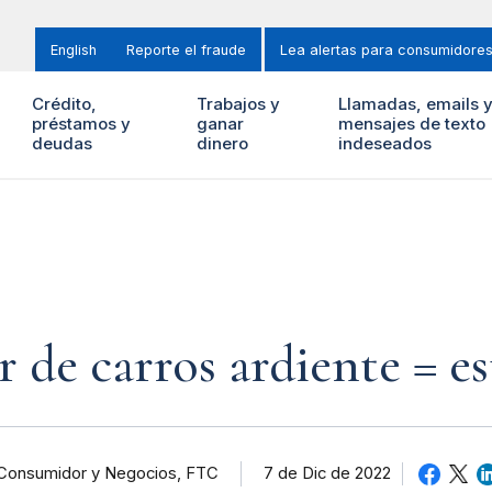
English
Reporte el fraude
Lea alertas para consumidore
Crédito,
Trabajos y
Llamadas, emails 
préstamos y
ganar
mensajes de texto
deudas
dinero
indeseados
 de carros ardiente = es
 Consumidor y Negocios, FTC
7 de Dic de 2022