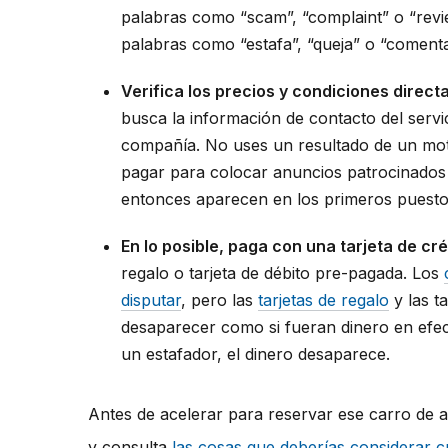
palabras como “scam”, “complaint” o “revi
palabras como “estafa”, “queja” o “comenta
Verifica los precios y condiciones direc
busca la información de contacto del servicio
compañía. No uses un resultado de un mo
pagar para colocar anuncios patrocinados
entonces aparecen en los primeros puestos
En lo posible, paga con una tarjeta de cré
regalo o tarjeta de débito pre-pagada. Los
disputar
, pero las
tarjetas de regalo
y las t
desaparecer como si fueran dinero en efec
un estafador, el dinero desaparece.
Antes de acelerar para reservar ese carro de a
y consulta
las cosas que deberías considerar c