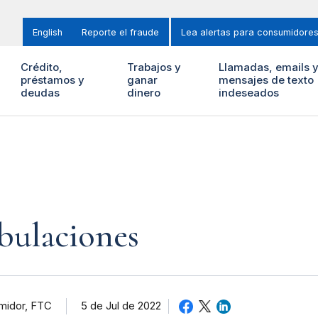
English
Reporte el fraude
Lea alertas para consumidore
Crédito,
Trabajos y
Llamadas, emails 
préstamos y
ganar
mensajes de texto
deudas
dinero
indeseados
ibulaciones
umidor, FTC
5 de Jul de 2022