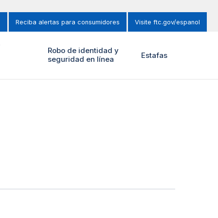
s
Reciba alertas para consumidores
Visite ftc.gov/espanol
y
Robo de identidad y
Estafas
seguridad en línea