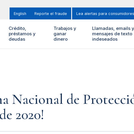
English
Reporte el fraude
Lea alertas para consumidore
Crédito,
Trabajos y
Llamadas, emails 
préstamos y
ganar
mensajes de texto
deudas
dinero
indeseados
na Nacional de Protecc
 de 2020!