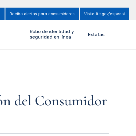
s
Reciba alertas para consumidores
Visite ftc.gov/espanol
y
Robo de identidad y
Estafas
seguridad en línea
ión del Consumidor