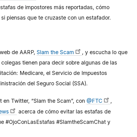
estafas de impostores más reportadas, cómo
si piensas que te cruzaste con un estafador.
o web de AARP,
Slam the Scam
, y escucha lo que
colegas tienen para decir sobre algunas de las
ación: Medicare, el Servicio de Impuestos
inistración del Seguro Social (SSA).
at en Twitter, “Slam the Scam”, con
@FTC
,
ews
acerca de cómo evitar las estafas de
igue #OjoConLasEstafas
#SlamtheScamChat y