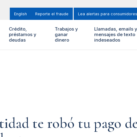
English
Reporte el fraude
Lea alertas para consumidore
Crédito,
Trabajos y
Llamadas, emails 
préstamos y
ganar
mensajes de texto
deudas
dinero
indeseados
tidad te robó tu pago d