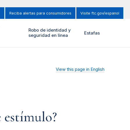
s
Reciba alertas para consumidores
Visite ftc.gov/espanol
y
Robo de identidad y
Estafas
seguridad en línea
View this page in English
e estímulo?