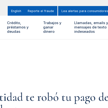
English
Reporte el fraude
Lea alertas para consumidore
Crédito,
Trabajos y
Llamadas, emails 
préstamos y
ganar
mensajes de texto
deudas
dinero
indeseados
tidad te robó tu pago d