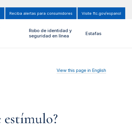
s
Reciba alertas para consumidores
Visite ftc.gov/espanol
y
Robo de identidad y
Estafas
seguridad en línea
View this page in English
e estímulo?