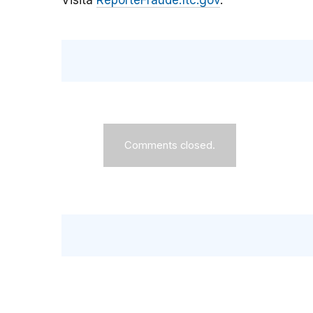
Visita
ReporteFraude.ftc.gov
.
Comments closed.