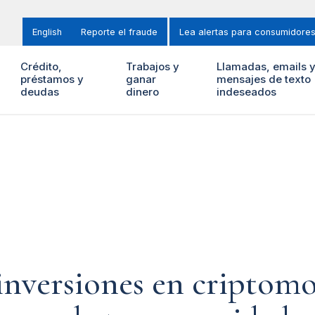
English
Reporte el fraude
Lea alertas para consumidore
Crédito,
Trabajos y
Llamadas, emails 
préstamos y
ganar
mensajes de texto
deudas
dinero
indeseados
 inversiones en criptom