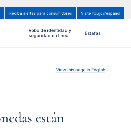
s
Reciba alertas para consumidores
Visite ftc.gov/espanol
y
Robo de identidad y
Estafas
seguridad en línea
View this page in English
onedas están