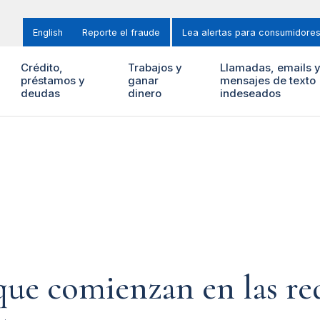
English
Reporte el fraude
Lea alertas para consumidore
Crédito,
Trabajos y
Llamadas, emails 
préstamos y
ganar
mensajes de texto
deudas
dinero
indeseados
ue comienzan en las red