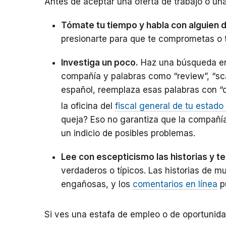
Antes de aceptar una oferta de trabajo o un
Tómate tu tiempo y habla con alguien d
presionarte para que te comprometas o t
Investiga un poco.
Haz una búsqueda en 
compañía y palabras como “review”, “sc
español, reemplaza esas palabras con “c
la oficina del
fiscal general de tu estado
queja? Eso no garantiza que la compañía
un indicio de posibles problemas.
Lee con escepticismo las historias y t
verdaderos o típicos. Las historias de m
engañosas, y los
comentarios en línea
pu
Si ves una estafa de empleo o de oportunida