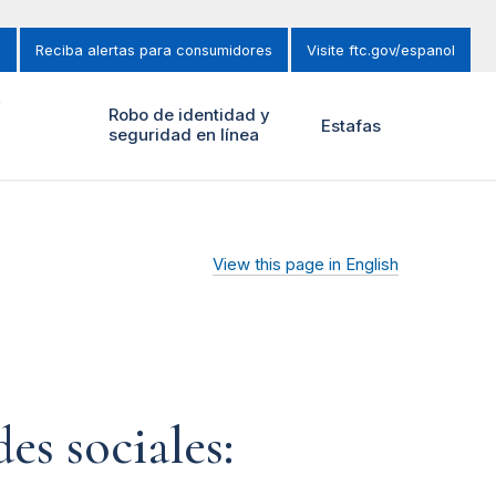
s
Reciba alertas para consumidores
Visite ftc.gov/espanol
y
Robo de identidad y
Estafas
seguridad en línea
View this page in English
es sociales: