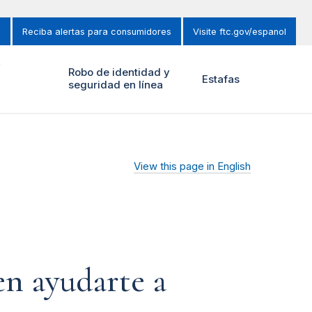
s
Reciba alertas para consumidores
Visite ftc.gov/espanol
y
Robo de identidad y
Estafas
seguridad en línea
View this page in English
en ayudarte a