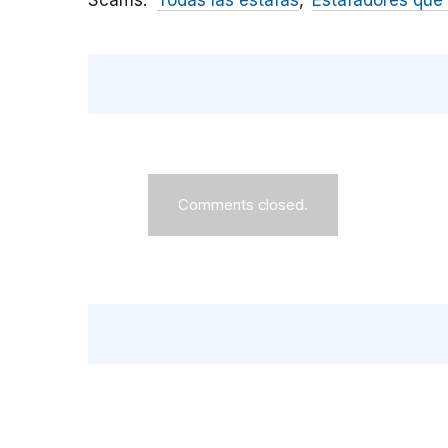
Scams
Todas las estafas
Estafadores que 
Comments closed.