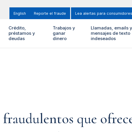
English
Reporte el fraude
Lea alertas para consumidore
Crédito,
Trabajos y
Llamadas, emails 
préstamos y
ganar
mensajes de texto
deudas
dinero
indeseados
b fraudulentos que ofrec