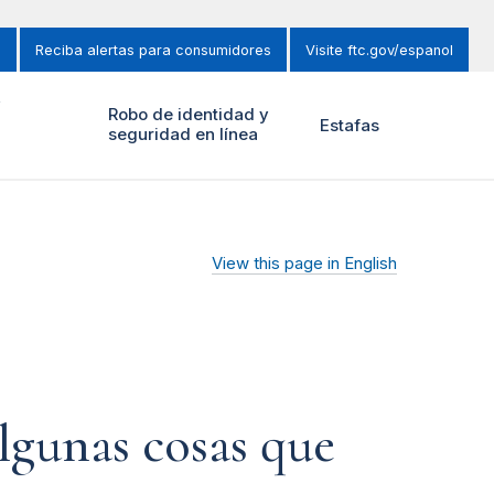
s
Reciba alertas para consumidores
Visite ftc.gov/espanol
y
Robo de identidad y
Estafas
seguridad en línea
View this page in English
lgunas cosas que