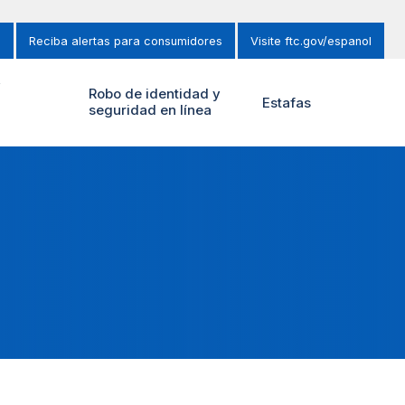
s
Reciba alertas para consumidores
Visite ftc.gov/espanol
y
Robo de identidad y
Estafas
seguridad en línea