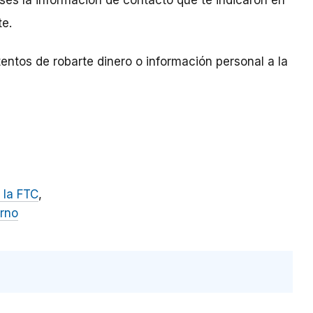
ses la información de contacto que te indicaron en
te.
tentos de robarte dinero o información personal a la
 la FTC
erno