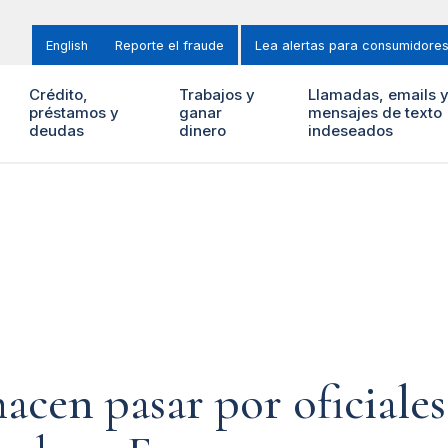
English
Reporte el fraude
Lea alertas para consumidore
Crédito,
Trabajos y
Llamadas, emails 
préstamos y
ganar
mensajes de texto
deudas
dinero
indeseados
hacen pasar por oficiale