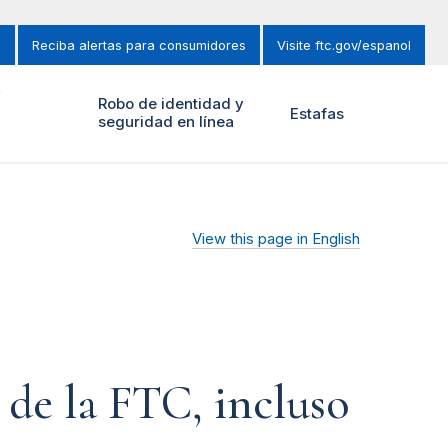
s
Reciba alertas para consumidores
Visite ftc.gov/espanol
y
Robo de identidad y
Estafas
seguridad en línea
View this page in English
s de la FTC, incluso