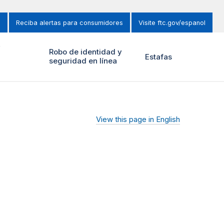
s
Reciba alertas para consumidores
Visite ftc.gov/espanol
y
Robo de identidad y
Estafas
seguridad en línea
View this page in English