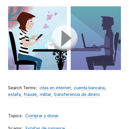
Search Terms
citas en internet
cuenta bancaria
estafa
fraude
militar
transferencia de dinero
Topics
Comprar y donar
Scams
Estafas de romance