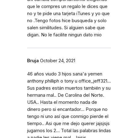
que le compres un regalo le dices que
no y te pide una tarjeta iTunes y yo que
no .Tengo fotos hice busqueda y solo
salen similitudes. Si alguien sabe que
digan. No le facilite ningun dato mio
Bruja
October 24, 2021
46 años viudo 3 hijos sana'a yemen
anthony philliph o tony u office_jeff321...
Sus padres están muertos también y su
hermana mal.. De Carolina del Norte.
USA.. Hasta el momento nada de
dinero pero si encantador... Porque no
tengo ni uno así que conmigo pierde el
tiempo.. Asi que me dejo querer jajsjsjs
jugamos los 2... Total las palabras lindas
a nadie les viene mal.. Jajsjs