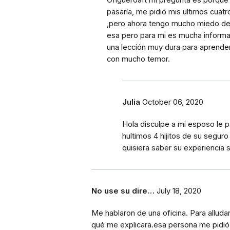
Ofigueroaft mi pregunta es porqu
pasaría, me pidió mis ultimos cuatr
,pero ahora tengo mucho miedo de 
esa pero para mi es mucha informa
una lección muy dura para aprende
con mucho temor.
Julia
October 06, 2020
Hola disculpe a mi esposo le 
hultimos 4 hijitos de su segur
quisiera saber su experiencia s
No use su dire…
July 18, 2020
Me hablaron de una oficina. Para alluda
qué me explicara.esa persona me pidió 