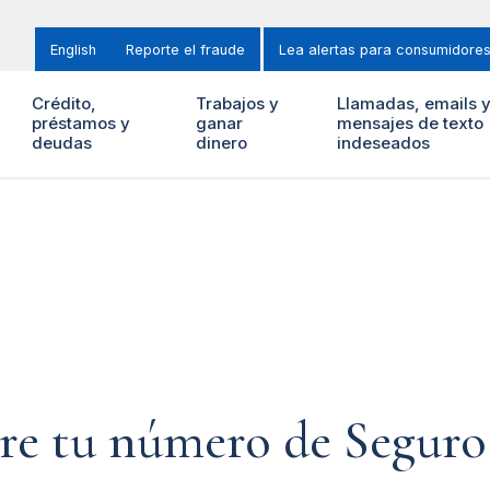
English
Reporte el fraude
Lea alertas para consumidore
Crédito,
Trabajos y
Llamadas, emails 
préstamos y
ganar
mensajes de texto
deudas
dinero
indeseados
bre tu número de Seguro