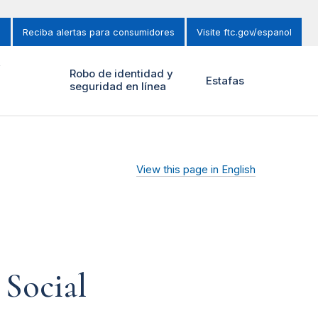
s
Reciba alertas para consumidores
Visite ftc.gov/espanol
y
Robo de identidad y
Estafas
seguridad en línea
View this page in English
 Social