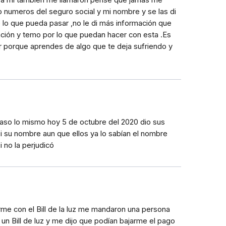
e a mi también me llamaron pense que jamás me
o numeros del seguro social y mi nombre y se las di
lo que pueda pasar ,no le di más información que
ción y temo por lo que puedan hacer con esta .Es
r porque aprendes de algo que te deja sufriendo y
paso lo mismo hoy 5 de octubre del 2020 dio sus
o i su nombre aun que ellos ya lo sabían el nombre
i no la perjudicó
rme con el Bill de la luz me mandaron una persona
un Bill de luz y me dijo que podían bajarme el pago